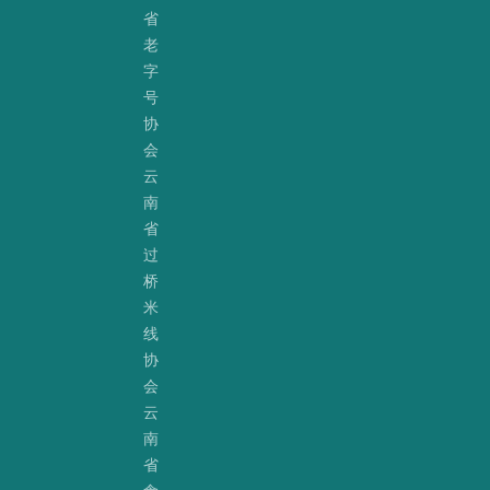
省
老
字
号
协
会
云
南
省
过
桥
米
线
协
会
云
南
省