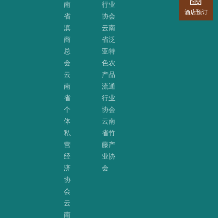
南
行业
酒店预订
省
协会
滇
云南
商
省泛
总
亚特
会
色农
云
产品
南
流通
省
行业
个
协会
体
云南
私
省竹
营
藤产
经
业协
济
会
协
会
云
南