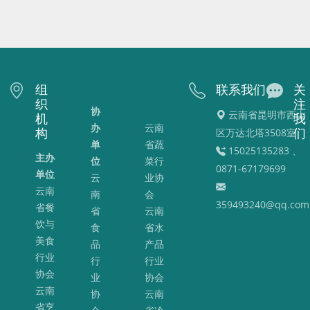
2025-08-14
148
组
联系我们
关
<<
<
1
2
3
4
5
6
7
...
>
>>
织
注
协
云南省昆明市西山
机
我
办
云南
构
区万达北塔3508室
们
单
省蔬
15025135283 、
主办
位
菜行
0871-67179699
单位
云
业协
云南
南
会
359493240@qq.com
省餐
省
云南
饮与
食
省水
美食
品
产品
行业
行
行业
协会
业
协会
云南
协
云南
省烹