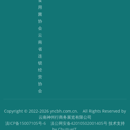
食
用
菌
协
会
云
南
省
连
锁
经
营
协
会
Copyright © 2022-2026 yncbh.com.cn. All Rights Reserved by
云南神州行商务展览有限公司
滇ICP备15007105号-6
滇公网安备42010502001405号
技术支持
by
ChuYueIT
.