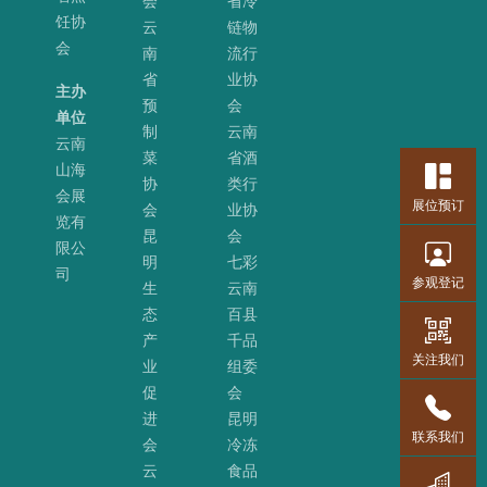
会
省冷
饪协
云
链物
会
南
流行
省
业协
主办
预
会
单位
制
云南
云南
菜
省酒
山海
协
类行
会展
展位预订
会
业协
览有
昆
会
限公
明
七彩
司
参观登记
生
云南
态
百县
产
千品
关注我们
业
组委
促
会
进
昆明
联系我们
会
冷冻
云
食品