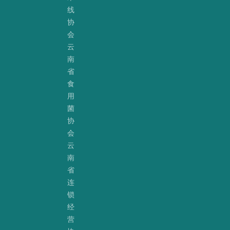
线
协
会
云
南
省
食
用
菌
协
会
云
南
省
连
锁
经
营