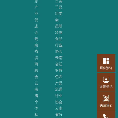
态
百县
产
千品
业
组委
促
会
进
昆明
会
冷冻
云
食品
南
行业
省
协会
滇
云南
商
省泛
展位预订
总
亚特
会
色农
云
产品
参观登记
南
流通
省
行业
个
协会
关注我们
体
云南
私
省竹