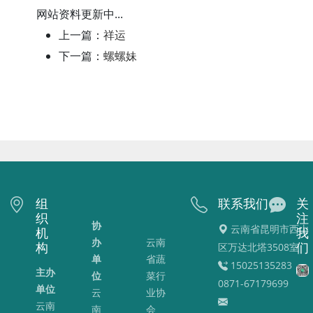
网站资料更新中...
上一篇：
祥运
下一篇：
螺螺妹
组
联系我们
关
织
注
协
云南省昆明市西山
机
我
办
云南
构
区万达北塔3508室
们
单
省蔬
15025135283 、
主办
位
菜行
0871-67179699
单位
云
业协
云南
南
会