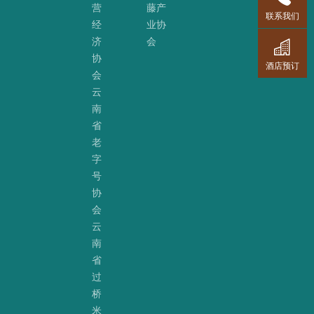
营
藤产
联系我们
经
业协
济
会
协
酒店预订
会
云
南
省
老
字
号
协
会
云
南
省
过
桥
米