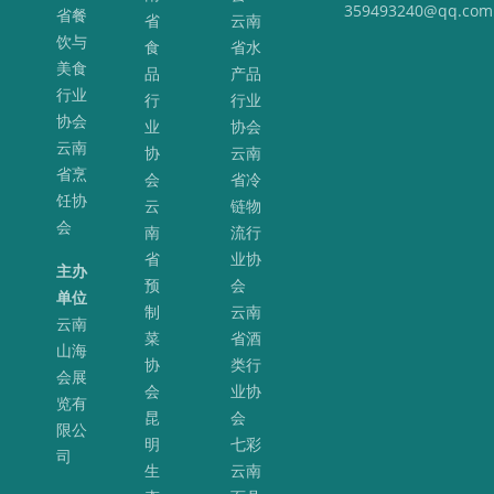
359493240@qq.com
省餐
省
云南
饮与
食
省水
美食
品
产品
行业
行
行业
协会
业
协会
云南
协
云南
省烹
会
省冷
饪协
云
链物
会
南
流行
省
业协
主办
预
会
单位
制
云南
云南
菜
省酒
山海
协
类行
会展
会
业协
览有
昆
会
限公
明
七彩
司
生
云南